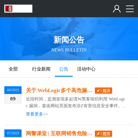
新闻公告
NEWS BULLETIN
全部
行业新闻
公告
活动中心
关于 WebLogic多个高危漏洞补丁公告，建议尽快自查升级修复
08/2023
09
近段时间，监测发现多起境W黑客组织利用 WebLogi
c 漏洞，篡改网站页面发布涉Z有害信息安全事件。现
将具体情况通知如下：一、采用 WebLogic 12c&...
查看更多>>
网警课堂 | 互联网销售危险化学品，这些知识你需要了解！
07/2023