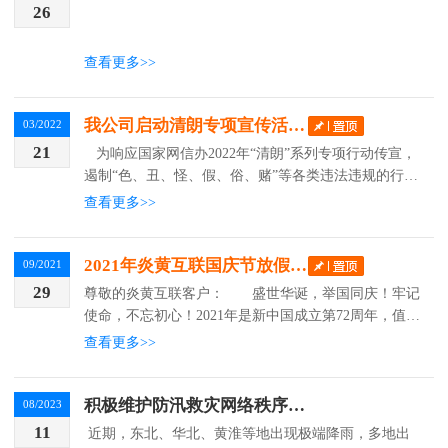
26
查看更多>>
我公司启动清朗专项宣传活动
03/2022
21
为响应国家网信办2022年“清朗”系列专项行动传宣，
遏制“色、丑、怪、假、俗、赌”等各类违法违规的行为
状态贡献出一份微薄之力，我公司依法要求所有接入客
查看更多>>
户，必须实名验证后方可购...
2021年炎黄互联国庆节放假通知
09/2021
29
尊敬的炎黄互联客户： 盛世华诞，举国同庆！牢记
使命，不忘初心！2021年是新中国成立第72周年，值此
举国同庆之际，炎黄互联祝愿祖国繁荣昌盛、国富民
查看更多>>
安...
积极维护防汛救灾网络秩序倡议书
08/2023
11
近期，东北、华北、黄淮等地出现极端降雨，多地出