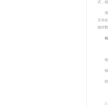
式，核
主动
做好数
电
移
联
2