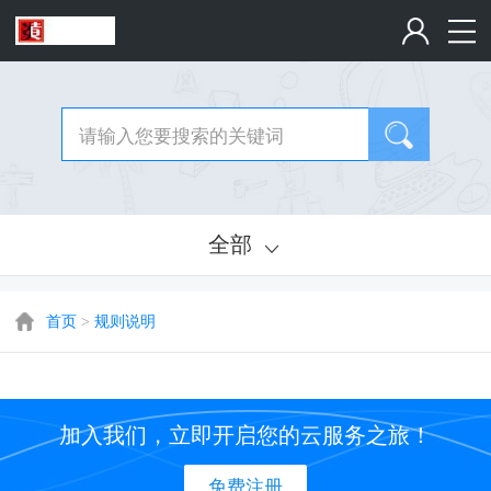
全部
首页
>
规则说明
加入我们，立即开启您的云服务之旅！
免费注册