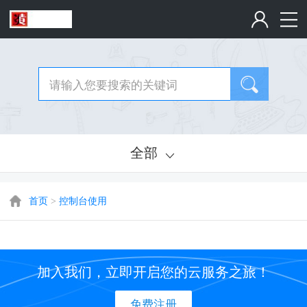
全部
首页
>
控制台使用
加入我们，立即开启您的云服务之旅！
免费注册