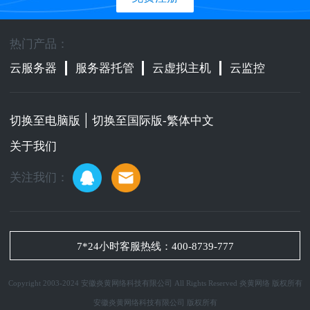
热门产品：
云服务器
服务器托管
云虚拟主机
云监控
|
切换至电脑版
切换至国际版-繁体中文
关于我们
关注我们：
7*24小时客服热线：
400-8739-777
Copyright 2003-2024 安徽炎黄网络科技有限公司 All Rights Reserved 炎黄网络 版权所有
安徽炎黄网络科技有限公司 版权所有