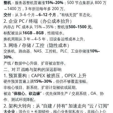
整机
：服务器整机普遍涨
15%–20%
；500 节点集群从 800 万
→1400 万，3 年折旧每年多 200 万。
交付
：从 3–6 个月→
6–12 个月
，“有钱无货” 常态化。
2. 企业 PC / 终端（办公成本抬升）
内存占 PC 成本从 15%→35%；整机涨
500–1500 元
。
标配被迫从
16GB→8GB
，性能缩水。
换机周期从 3 年→4–5 年，旧设备运维成本上升。
3. 网络 / 存储 / 工控（隐性成本）
交换机、路由器、NAS、工控机、PLC、工业存储涨
10%–
30%
。
产线 / 数据中心升级、扩容被迫暂停。
二、对 IT 战略与架构的深远影响
1. 预算重构：CAPEX 被挤压，OPEX 上升
硬件预算普遍上调
15%–30%
，但仍不够覆盖涨幅。
非核心项目、新系统、扩容计划被砍或延期。
被迫 “
保核心、砍边缘
”：优先保障生产 / 交易系统，OA、协
作、测试环境降配。
2. 架构大转向：从 “自建 / 持有” 加速走向 “云 / 订阅”
大企业
：混合云 + 长期锁价，核心业务留私有云，非核心上公