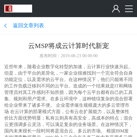
返回文章列表
云MSP将成云计算时代新宠
发布时间：2019-08-23 00:00:00
近些年来，随着企业数字化转型的加速，云计算行业快速兴起。
但是，由于平台的差异化，一家企业很难找到一个完全符合自身
功能定位，以及需求的云平台。在这种情况下，他们只能将不同
的工作负载迁移到不同的云平台。造成的一个结果就是IT和网络
管理员对其工作感到不知所措，因为每个云平台都有自己的工具
集、规则和用户需求。在多云环境中，这种错综复杂的混合部署
给企业带来了诸多不便。 企业需求催生规模庞大的多云管理市
场 在云计算的部署模式方面，公有云在扩展能力，以及整体性
价比方面优势明显；私有云则具有高安全，高成本的特点；混合
云更强调多云灵活，可以满足复杂的业务场景。在这种情况下，
国内未来很长一段时间将是混合云、多云的市场。 根据IBM发