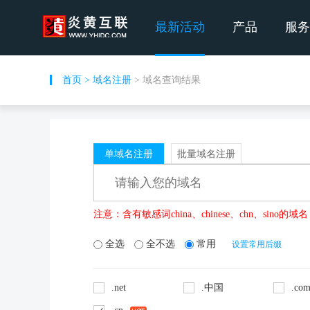
最新活动
产品
服务
首页
>
域名注册
> 域名查询结果
单域名注册
批量域名注册
注意：含有敏感词china、chinese、chn、si
全选
全不选
常用
设置常用后缀
.net
.中国
.com